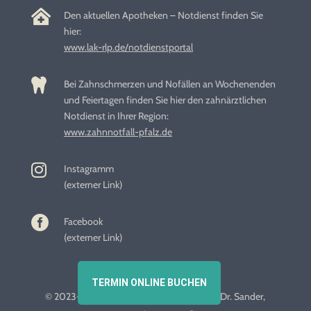

Den aktuellen Apotheken – Notdienst finden Sie
hier:
www.lak-rlp.de/notdienstportal

Bei Zahnschmerzen und Nofällen an Wochenenden
und Feiertagen finden Sie hier den zahnärztlichen
Notdienst in Ihrer Region:
www.zahnnotfall-pfalz.de

Instagramm
(externer Link)

Facebook
(externer Link)
TERMIN ONLINE BUCHEN
© 2023-2026 Alle Rechte liegen bei Praxis Dr. Sander,