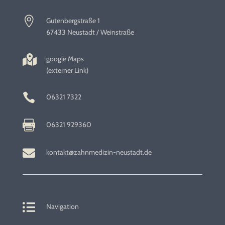

Gutenbergstraße 1
67433 Neustadt / Weinstraße

google Maps
(externer Link)

06321 7322

06321 929360

kontakt@zahnmedizin-neustadt.de

Navigation